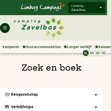
Camping
Zavelbos
Kamperen
Huuraccommodaties
Langer verblijf
Kamper
NL
EN
DE
FR
Zoek en boek
Reisgezelschap
Verblijfstype