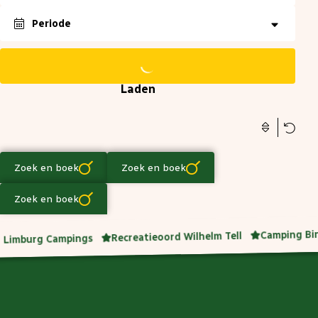
Exacte datum
±1 dag
±3 dagen
±7 dagen
Periode
Reset
Reset
Oké
Oké
Laden
Reset
Oké
Zoek en boek
Zoek en boek
Zoek en boek
Camping Bi
Recreatieoord Wilhelm Tell
Limburg Campings