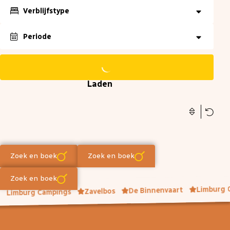
Verblijfstype
Exacte datum
±1 dag
±3 dagen
±7 dagen
Periode
Reset
Reset
Oké
Oké
Laden
Reset
Oké
Zoek en boek
Zoek en boek
Zoek en boek
Limburg 
De Binnenvaart
Zavelbos
Limburg Campings