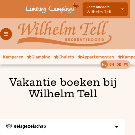
Recreatieoord
Wilhelm Tell
Kamperen
Glamping
Chalets
Appartementen
Kampe
NL
EN
DE
FR
Vakantie boeken bij
Wilhelm Tell
Reisgezelschap