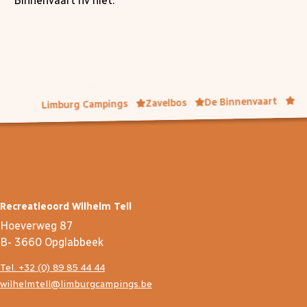
Binnenvaart nv niet.
De Binnenvaart
Zavelbos
Limburg Campings
Recreatieoord Wilhelm Tell
Hoeverweg 87
B- 3660 Opglabbeek
Tel. +32 (0) 89 85 44 44
wilhelmtell@limburgcampings.be