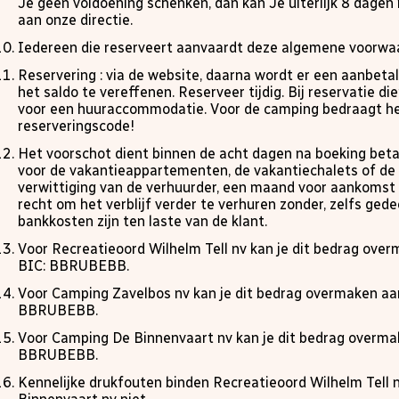
Je geen voldoening schenken, dan kan Je uiterlijk 8 dagen 
aan onze directie.
Iedereen die reserveert aanvaardt deze algemene voorwaar
Reservering : via de website, daarna wordt er een aanbet
het saldo te vereffenen. Reserveer tijdig. Bij reservatie 
voor een huuraccommodatie. Voor de camping bedraagt he
reserveringscode!
Het voorschot dient binnen de acht dagen na boeking beta
voor de vakantieappartementen, de vakantiechalets of de
verwittiging van de verhuurder, een maand voor aankomst 
recht om het verblijf verder te verhuren zonder, zelfs ged
bankkosten zijn ten laste van de klant.
Voor Recreatieoord Wilhelm Tell nv kan je dit bedrag o
BIC: BBRUBEBB.
Voor Camping Zavelbos nv kan je dit bedrag overmaken 
BBRUBEBB.
Voor Camping De Binnenvaart nv kan je dit bedrag over
BBRUBEBB.
Kennelijke drukfouten binden Recreatieoord Wilhelm Tell