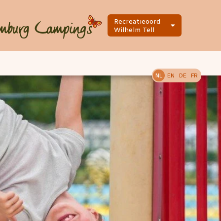
Recreatieoord
Wilhelm Tell
NL
EN
DE
FR