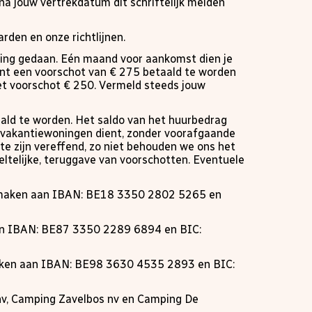
na jouw vertrekdatum dit schriftelijk melden
den en onze richtlijnen.
aling gedaan. Eén maand voor aankomst dien je
dient een voorschot van € 275 betaald te worden
t voorschot € 250. Vermeld steeds jouw
ald te worden. Het saldo van het huurbedrag
 vakantiewoningen dient, zonder voorafgaande
te zijn vereffend, zo niet behouden we ons het
eeltelijke, teruggave van voorschotten. Eventuele
vermaken aan IBAN: BE18 3350 2802 5265 en
aan IBAN: BE87 3350 2289 6894 en BIC:
maken aan IBAN: BE98 3630 4535 2893 en BIC:
 nv, Camping Zavelbos nv en Camping De