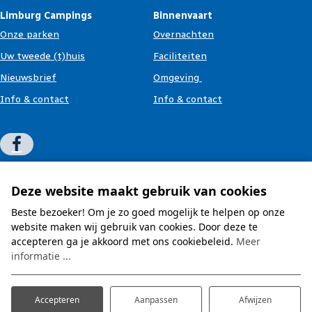
Limburg Campings
Binnenvaart
Onze parken
Overnachten
Uw tweede (t)huis
Faciliteiten
Nieuwsbrief
Omgeving
Info & contact
Info & contact
© 2026 - Website 💙 Prosuco
Deze website maakt gebruik van cookies
Algemene voorwaarden
Beste bezoeker! Om je zo goed mogelijk te helpen op onze
Privacy & cookies
Disclaimer
website maken wij gebruik van cookies. Door deze te
accepteren ga je akkoord met ons cookiebeleid.
Meer
informatie ...
Accepteren
Aanpassen
Afwijzen