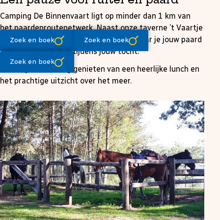
Camping De Binnenvaart ligt op minder dan 1 km van
het paardenroutenetwerk. Naast onze taverne ’t Vaartje
vind je een kleine, verzorgde paddock waar je jouw paard
Zoek en boek
Zoek en boek
tijdelijk kunt stallen tijdens jouw tocht.
Zoek en boek
Zo kun je zelf rustig genieten van een heerlijke lunch en
het prachtige uitzicht over het meer.