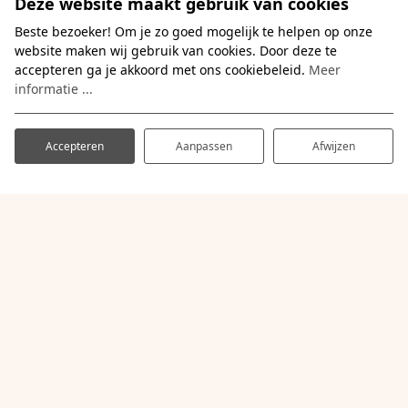
Deze website maakt gebruik van cookies
Visvijver Camping Zavelbos
Beste bezoeker! Om je zo goed mogelijk te helpen op onze
website maken wij gebruik van cookies. Door deze te
accepteren ga je akkoord met ons cookiebeleid.
Meer
informatie ...
Accepteren
Aanpassen
Afwijzen
STAANPLAATSEN
Jouw tweede (t)huis
Jouw tweede thuis in het groen: ruime jaarplaatsen van
180 m² midden in de Limburgse natuur. Geniet het hele
jaar door van rust, comfort en volledige voorzieningen,