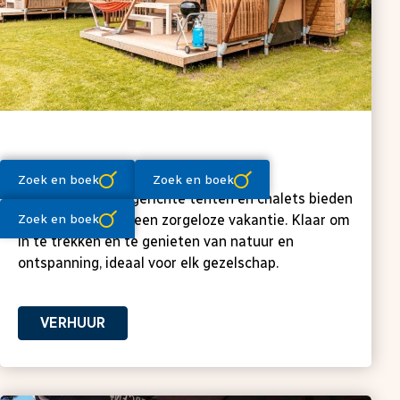
Verhuur tenten en chalets
Compleet ingericht
Zoek en boek
Zoek en boek
Onze compleet ingerichte tenten en chalets bieden
Zoek en boek
alle comfort voor een zorgeloze vakantie. Klaar om
in te trekken en te genieten van natuur en
ontspanning, ideaal voor elk gezelschap.
VERHUUR