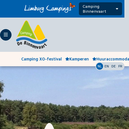
Camping
Binnenvaart
Camping XO-festival
Kamperen
Huuraccommoda
NL
EN
DE
FR